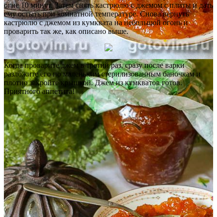
огне 10 минут. Затем снять кастрюлю с джемом с плиты и дать
ему остыть при комнатной температуре. Снова вернуть
кастрюлю с джемом из кумквата на небольшой огонь и
проварить так же, как описано выше.
Когда проварите джем в третий раз, сразу после варки
разложите его по маленьким стерилизованным баночкам и
плотно закройте крышкой. Джем из кумкватов готов.
Приятного аппетита!