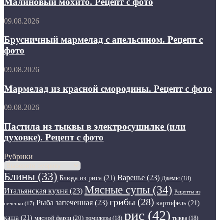
Малиновый мохито. Рецепт с фото
Рецепт
с
с
фото
Брусничный
09.08.2026
фото
мармелад
с
Брусничный мармелад с апельсином. Рецепт с
апельсином.
фото
Рецепт
с
Мармелад
09.08.2026
фото
из
красной
Мармелад из красной смородины. Рецепт с фото
смородины.
Рецепт
Пастила
09.08.2026
с
из
фото
тыквы
Пастила из тыквы в электросушилке (или
в
духовке). Рецепт с фото
электросушилке
(или
Рубрики
духовке).
Рубрики
Рецепт
Блины
(33)
Варенье
(23)
с
Блюда из риса
(21)
Джемы
(18)
фото
Мясные супы
(34)
Итальянская кухня
(23)
Рецепты из
грибы
(28)
Рыба запеченная
(23)
картофель
(21)
печенки
(17)
рис
(42)
каша
(21)
мясной фарш
(20)
помидоры
(18)
тыква
(18)