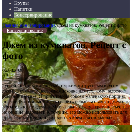
Крупы
Напитки
Консервирование
Главная
/
Консервирование
/
Джем из кумкватов. Рецепт с фото
Консервирование
Джем из кумкватов. Рецепт с
фото
06.08.2026
0
3
Густой, почти маслянистый, с ярким цитрусовым вкусом
джем из кумквата настоящая находка для тех, кому надоело
обычное варенье. Я приготовила совсем маленькую порцию,
но если будет возможность сварить целый таз такого джема, то
обязательно это сделаю. Много такого джема сразу не съесть,
но он и не надоедает. К тому же, его можно использовать для
промазки коржей или добавлять в крем для пирожных.