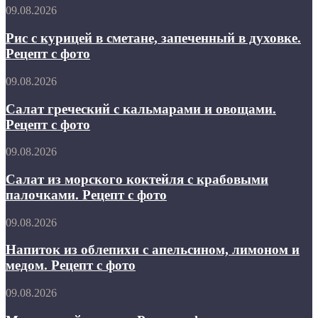
и
Рис
09.08.2026
рисом.
с
Рецепт
курицей
Рис с курицей в сметане, запеченный в духовке.
с
в
Рецепт с фото
фото
сметане,
запеченный
Салат
09.08.2026
в
греческий
духовке.
с
Салат греческий с кальмарами и овощами.
Рецепт
кальмарами
Рецепт с фото
с
и
фото
овощами.
Салат
09.08.2026
Рецепт
из
с
морского
Салат из морского коктейля с крабовыми
фото
коктейля
палочками. Рецепт с фото
с
крабовыми
Напиток
09.08.2026
палочками.
из
Рецепт
облепихи
Напиток из облепихи с апельсином, лимоном и
с
с
медом. Рецепт с фото
фото
апельсином,
лимоном
Малиновый
09.08.2026
и
мохито.
медом.
Рецепт