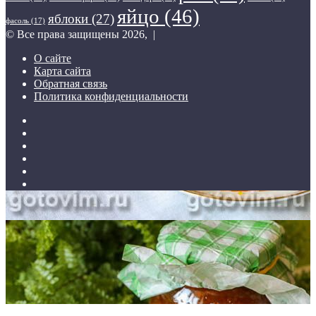
яйцо
(46)
яблоки
(27)
фасоль
(17)
© Все права защищены 2026, |
О сайте
Карта сайта
Обратная связь
Политика конфиденциальности
Twitter
YouTube
vk.com
Одноклассники
Telegram
RSS
Кнопка
«Наверх»