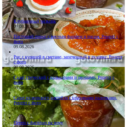
Клубничный чизкейк
09.08.2026
Пастуший пирог с мясным фаршем и рисом. Рецепт с
фото
09.08.2026
Рис с курицей в сметане, запеченный в духовке. Рецепт
с фото
09.08.2026
Салат греческий с кальмарами и овощами. Рецепт с
фото
09.08.2026
Салат из морского коктейля с крабовыми палочками.
Рецепт с фото
09.08.2026
Перец с фасолью на зиму