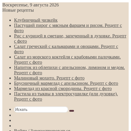
Воскресенье, 9 августа 2026
Новые рецепты
Клубничный чизкейк
Пастуший пирог с мясным фаршем и рисом. Рецепт с
фото
Рис с курицей в сметане, запеченный в духовке. Рецепт
с фото
Салат греческий с кальмарами и овощами. Рецепт с
фото
Салат из морского коктейля с крабовыми палочками.
Рецепт с фото
Напиток из облепихи с апельсином, лимоном и медом.
Рецепт с фото
Малиновый мохито. Рецепт с фото
Брусничный мармелад с апельсином. Рецепт с фото
Мармелад из красной смородины. Рецепт с фото
Пастила из тыквы в электросушилке (или духовке).
Рецепт с фото
Искать
Switch
skin
Sidebar
Случайная
статья
Войти / Зарегистрироваться