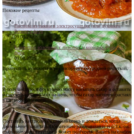
Похожие рецепты
Пастила из тыквы в электросушилке (или духовке).
Рецепт с фото
09.08.2026
Конфитюр яблочный с лимоном и корицей. Рецепт с
фото
09.08.2026
Пропустить кумкваты через мясорубку со средней решеткой.
В получившуюся фруктовую массу насыпать сахар и оставить
на несколько часов или на ночь, чтобы сахар частично растаял
в цитрусовой мякоти.
Поставить кастрюлю на слабый огонь и дождаться, когда
джем начнет закипать. Обязательно размешивайте его, т.к. он
сразу получается густым и может подгореть. Варить на слабом