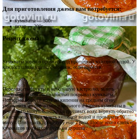
Для приготовления джема вам потребуется:
кумкваты — 300г
сахар — 200г.
Рецепт джема:
Кумкваты хорошо промыть под проточной холодной водой. У
каждого плода удалить черешок, если имеется.
Переложить фрукты в небольшую кастрюлю, залить
кипятком, чтобы он полностью покрывал кумкваты.
Повторно довести воду до кипения на среднем огне,
уменьшить нагрев до минимального и варить кумкваты в
течение 10 минут. Слить с цитрусовых воду, вернуть обратно
в кастрюлю, снова залить кипящей водой и проварить 10
минут. Повторить процедуру еще 2 раза. После этого слить с
кумкватов воду и откинуть на дуршлаг.