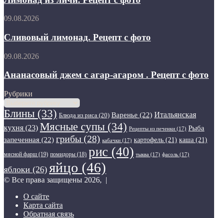
фото
Рецепт
с
Сливовый
09.08.2026
фото
лимонад.
Рецепт
Сливовый лимонад. Рецепт с фото
с
фото
Ананасовый
09.08.2026
джем
с
Ананасовый джем с агар-агаром . Рецепт с фото
агар-
агаром
Рубрики
.
Рубрики
Рецепт
Блины
(33)
Варенье
(22)
Итальянская
Блюда из риса
(20)
с
Мясные супы
(34)
фото
кухня
(23)
Рыба
Рецепты из печенки
(17)
грибы
(28)
запеченная
(22)
картофель
(21)
каша
(21)
кабачки
(17)
рис
(40)
мясной фарш
(19)
помидоры
(18)
тыква
(17)
фасоль
(17)
яйцо
(46)
яблоки
(26)
© Все права защищены 2026, |
О сайте
Карта сайта
Обратная связь