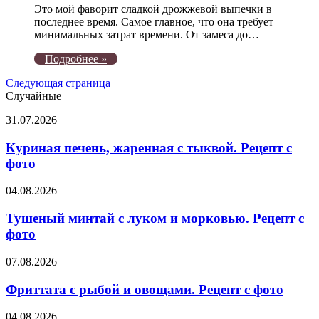
Это мой фаворит сладкой дрожжевой выпечки в
последнее время. Самое главное, что она требует
минимальных затрат времени. От замеса до…
Подробнее »
Следующая страница
Случайные
Куриная
31.07.2026
печень,
жаренная
Куриная печень, жаренная с тыквой. Рецепт с
с
фото
тыквой.
Рецепт
Тушеный
04.08.2026
с
минтай
фото
с
Тушеный минтай с луком и морковью. Рецепт с
луком
фото
и
морковью.
Фриттата
07.08.2026
Рецепт
с
с
рыбой
Фриттата с рыбой и овощами. Рецепт с фото
фото
и
овощами.
Тесто
04.08.2026