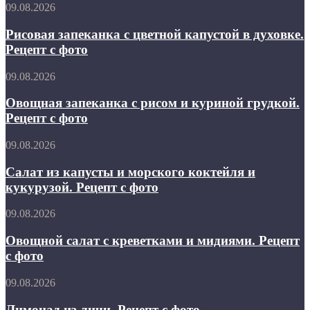
Рисовая
09.08.2026
запеканка
с
Рисовая запеканка с цветной капустой в духовке.
цветной
Рецепт с фото
капустой
в
Овощная
09.08.2026
духовке.
запеканка
Рецепт
с
Овощная запеканка с рисом и куриной грудкой.
с
рисом
Рецепт с фото
фото
и
куриной
Салат
09.08.2026
грудкой.
из
Рецепт
капусты
Салат из капусты и морского коктейля и
с
и
кукурузой. Рецепт с фото
фото
морского
коктейля
Овощной
09.08.2026
и
салат
кукурузой.
с
Овощной салат с креветками и мидиями. Рецепт
Рецепт
креветками
с фото
с
и
фото
мидиями.
Лимонад
09.08.2026
Рецепт
из
с
личи.
Лимонад из личи. Рецепт с фото