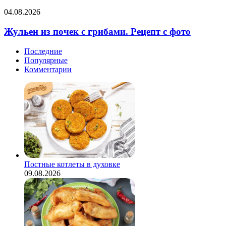
Рецепт
Жульен
04.08.2026
с
из
фото
почек
Жульен из почек с грибами. Рецепт с фото
с
грибами.
Последние
Рецепт
Популярные
с
Комментарии
фото
Постные котлеты в духовке
09.08.2026