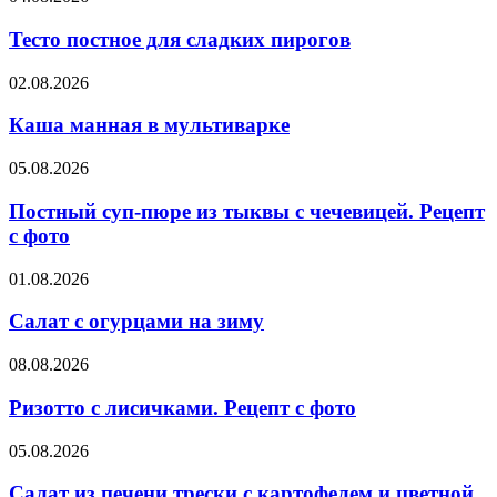
Рецепт
постное
с
для
Тесто постное для сладких пирогов
фото
сладких
пирогов
Каша
02.08.2026
манная
в
Каша манная в мультиварке
мультиварке
Постный
05.08.2026
суп-
пюре
Постный суп-пюре из тыквы с чечевицей. Рецепт
из
с фото
тыквы
с
Салат
01.08.2026
чечевицей.
с
Рецепт
огурцами
Салат с огурцами на зиму
с
на
фото
зиму
Ризотто
08.08.2026
с
лисичками.
Ризотто с лисичками. Рецепт с фото
Рецепт
с
Салат
05.08.2026
фото
из
печени
Салат из печени трески с картофелем и цветной