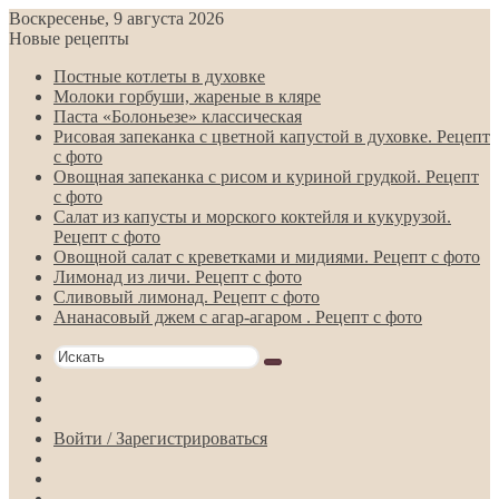
Воскресенье, 9 августа 2026
Новые рецепты
Постные котлеты в духовке
Молоки горбуши, жареные в кляре
Паста «Болоньезе» классическая
Рисовая запеканка с цветной капустой в духовке. Рецепт
с фото
Овощная запеканка с рисом и куриной грудкой. Рецепт
с фото
Салат из капусты и морского коктейля и кукурузой.
Рецепт с фото
Овощной салат с креветками и мидиями. Рецепт с фото
Лимонад из личи. Рецепт с фото
Сливовый лимонад. Рецепт с фото
Ананасовый джем с агар-агаром . Рецепт с фото
Искать
Switch
skin
Sidebar
Случайная
статья
Войти / Зарегистрироваться
RSS
Telegram
Одноклассники