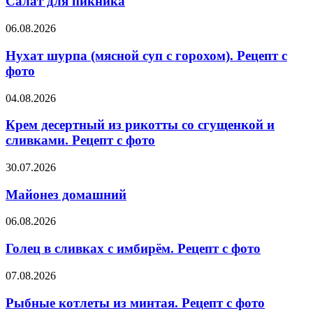
Салат для пикника
Рецепт
с
Нухат
06.08.2026
фото
шурпа
(мясной
Нухат шурпа (мясной суп с горохом). Рецепт с
суп
фото
с
горохом).
Крем
04.08.2026
Рецепт
десертный
с
из
Крем десертный из рикотты со сгущенкой и
фото
рикотты
сливками. Рецепт с фото
со
сгущенкой
Майонез
30.07.2026
и
домашний
сливками.
Майонез домашний
Рецепт
с
Голец
06.08.2026
фото
в
сливках
Голец в сливках с имбирём. Рецепт с фото
с
имбирём.
Рыбные
07.08.2026
Рецепт
котлеты
с
из
Рыбные котлеты из минтая. Рецепт с фото
фото
минтая.