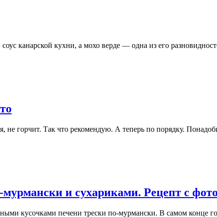
оус канарской кухни, а мохо верде — одна из его разновиднос
ото
ая, не горчит. Так что рекомендую. А теперь по порядку. Понад
-мурмански и сухариками. Рецепт с фот
ными кусочками печени трески по-мурмански. В самом конце го