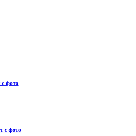
 с фото
т с фото