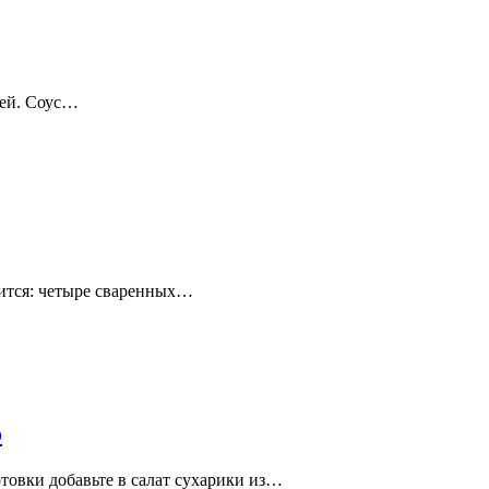
тей. Соус…
обится: четыре сваренных…
о
товки добавьте в салат сухарики из…