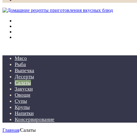
Меню
Искать
Switch
skin
Войти
Мясо
Рыба
Выпечка
Десерты
Салаты
Закуски
Овощи
Супы
Крупы
Напитки
Консервирование
Главная
/
Салаты