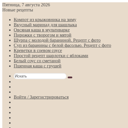
Пятница, 7 августа 2026
Новые рецепты
Компот из крыжовника на зиму
Вкусный маринад для шашлыка
Овсяная каша в мультиварке
Пирожки с творогом и мятой
Шурпа с молодой бараниной. Рецепт с фото
Суп из баранины с белой фасолью. Рецепт с фото
Креветки в соевом соусе
Простой рецепт шарлотки с яблоками
Белый соус со сметаной
Пшенная каша с грушей
Искать
Switch
skin
Sidebar
Случайная
статья
Войти / Зарегистрироваться
RSS
Telegram
Одноклассники
vk.com
YouTube
Twitter