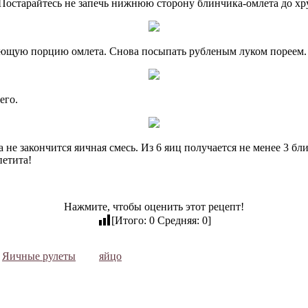
Постарайтесь не запечь нижнюю сторону блинчика-омлета до хру
ующую порцию омлета. Снова посыпать рубленым луком пореем.
его.
а не закончится яичная смесь. Из 6 яиц получается не менее 3 б
петита!
Нажмите, чтобы оценить этот рецепт!
[Итого:
0
Средняя:
0
]
Яичные рулеты
яйцо