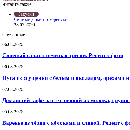
через
Читайте также
электронную
Закрыть
Закуски
почту
Свиные ушки по-корейски
28.07.2026
Случайные
Слоеный
06.08.2026
салат
с
Слоеный салат с печенью трески. Рецепт с фото
печенью
трески.
Нуга
06.08.2026
Рецепт
из
с
сгущенки
Нуга из сгущенки с белым шоколадом, орехами и 
фото
с
белым
Домашний
07.08.2026
шоколадом,
кофе
орехами
латте
Домашний кофе латте с пенкой из молока, груши 
и
с
смородиной.
пенкой
Варенье
05.08.2026
Рецепт
из
из
с
молока,
тёрна
Варенье из тёрна с яблоками и сливой. Рецепт с ф
фото
груши
с