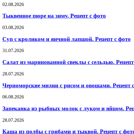
и
яблоками
Тыквенное
02.08.2026
малинового
и
пюре
сорбета.
сливой.
на
Тыквенное пюре на зиму. Рецепт с фото
Рецепт
Рецепт
зиму.
с
с
Рецепт
Суп
03.08.2026
фото
фото
с
с
фото
кроликом
Суп с кроликом и яичной лапшой. Рецепт с фото
и
яичной
Салат
31.07.2026
лапшой.
из
Рецепт
маринованной
Салат из маринованной свеклы с сельдью. Рецепт
с
свеклы
фото
с
Черноморские
28.07.2026
сельдью.
мидии
Рецепт
с
Черноморские мидии с рисом и овощами. Рецепт 
с
рисом
фото
и
Запеканка
06.08.2026
овощами.
из
Рецепт
рыбных
Запеканка из рыбных молок с луком и яйцом. Рец
с
молок
фото
с
Каша
28.07.2026
луком
из
и
полбы
Каша из полбы с грибами и тыквой. Рецепт с фот