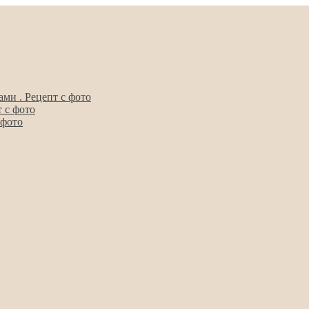
ми . Рецепт с фото
 с фото
 фото