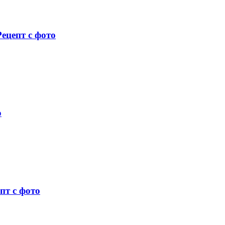
ецепт с фото
о
пт с фото