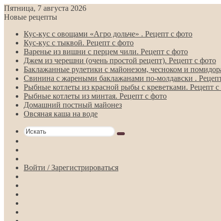
Пятница, 7 августа 2026
Новые рецепты
Кус-кус с овощами «Агро дольче» . Рецепт с фото
Кус-кус с тыквой. Рецепт с фото
Варенье из вишни с перцем чили. Рецепт с фото
Джем из черешни (очень простой рецепт). Рецепт с фото
Баклажанные рулетики с майонезом, чесноком и помидора
Свинина с жареными баклажанами по-молдавски . Рецепт
Рыбные котлеты из красной рыбы с креветками. Рецепт с
Рыбные котлеты из минтая. Рецепт с фото
Домашний постный майонез
Овсяная каша на воде
Искать
Switch
skin
Sidebar
Случайная
статья
Войти / Зарегистрироваться
RSS
Telegram
Одноклассники
vk.com
YouTube
Twitter