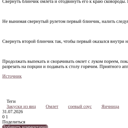
Свернуть блинчик омлета и отодвинуть его к краю сковороды. 
Не вынимая свернутый рулетом первый блинчик, налить след
Свернуть второй блинчик так, чтобы первый оказался внутри н
Продолжать выпекать и сворачивать омлет с луком пореем, пок
разрезать на порции и подавать к столу горячим. Приятного ап
Источник
Теги
Закуски из яиц
Омлет
соевый соус
Яичница
31.07.2026
0
1
Поделиться
Twitter
LinkedIn
Tumblr
Reddit
Вконтакте
Одноклассники
Skype
Messenger
Messenger
WhatsApp
Telegram
Viber
Line
Поделиться
Печатать
Добавить комментарий