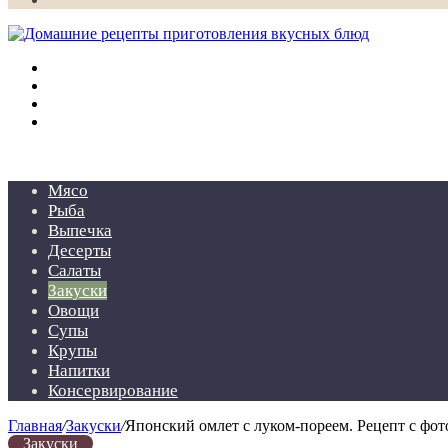
Меню
Искать
Switch
skin
Войти
Мясо
Рыба
Выпечка
Десерты
Салаты
Закуски
Овощи
Супы
Крупы
Напитки
Консервирование
Главная
/
Закуски
/
Японский омлет с луком-пореем. Рецепт с фот
Закуски