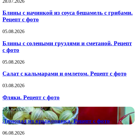
Блины
28.07.2026
фото
с
начинкой
Блины с начинкой из соуса бешамель с грибами.
из
Рецепт с фото
соуса
бешамель
Блины
05.08.2026
с
с
грибами.
солеными
Блины с солеными груздями и сметаной. Рецепт
Рецепт
груздями
с фото
с
и
фото
сметаной.
Салат
05.08.2026
Рецепт
с
с
кальмарами
Салат с кальмарами и омлетом. Рецепт с фото
фото
и
омлетом.
Фляки.
03.08.2026
Рецепт
Рецепт
с
с
Фляки. Рецепт с фото
фото
фото
Лимонад
28.07.2026
из
крыжовника.
Лимонад из крыжовника. Рецепт с фото
Рецепт
с
Запеканка
06.08.2026
фото