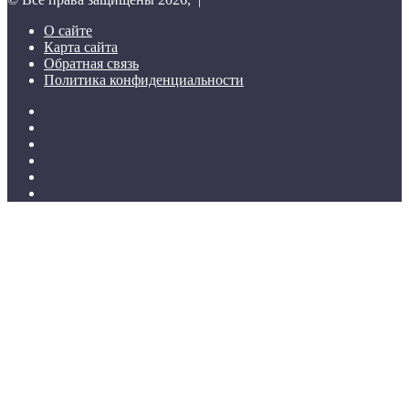
О сайте
Карта сайта
Обратная связь
Политика конфиденциальности
Twitter
YouTube
vk.com
Одноклассники
Telegram
RSS
Кнопка
«Наверх»