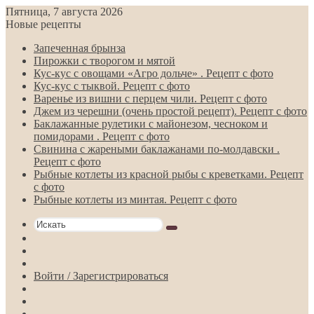
Пятница, 7 августа 2026
Новые рецепты
Запеченная брынза
Пирожки с творогом и мятой
Кус-кус с овощами «Агро дольче» . Рецепт с фото
Кус-кус с тыквой. Рецепт с фото
Варенье из вишни с перцем чили. Рецепт с фото
Джем из черешни (очень простой рецепт). Рецепт с фото
Баклажанные рулетики с майонезом, чесноком и
помидорами . Рецепт с фото
Свинина с жареными баклажанами по-молдавски .
Рецепт с фото
Рыбные котлеты из красной рыбы с креветками. Рецепт
с фото
Рыбные котлеты из минтая. Рецепт с фото
Искать
Switch
skin
Sidebar
Случайная
статья
Войти / Зарегистрироваться
RSS
Telegram
Одноклассники