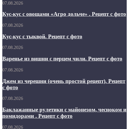
мятой
Кус-
07.08.2026
кус
с
Кус-кус с овощами «Агро дольче» . Рецепт с фото
овощами
«Агро
Кус-
07.08.2026
дольче»
кус
.
с
Кус-кус с тыквой. Рецепт с фото
Рецепт
тыквой.
с
Рецепт
Варенье
07.08.2026
фото
с
из
фото
вишни
Варенье из вишни с перцем чили. Рецепт с фото
с
перцем
Джем
07.08.2026
чили.
из
Рецепт
черешни
Джем из черешни (очень простой рецепт). Рецепт
с
(очень
с фото
фото
простой
рецепт).
Баклажанные
07.08.2026
Рецепт
рулетики
с
с
Баклажанные рулетики с майонезом, чесноком и
фото
майонезом,
помидорами . Рецепт с фото
чесноком
и
Свинина
07.08.2026