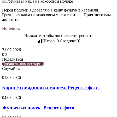
Перед подачей я добавляю в кашу фундук в карамели.
Гречневая каша на кокосовом молоке готова. Приятного вам
аппетита!
Источник
Нажмите, чтобы оценить этот рецепт!
[Итого:
0
Средняя:
0
]
31.07.2026
0
3
Поделиться
Twitter
LinkedIn
Tumblr
Reddit
Вконтакте
Одноклассники
Skype
Messenger
Messenger
WhatsApp
Telegram
Viber
Line
Поделиться
Печатать
Добавить комментарий
через
Случайные
электронную
Борщ
01.08.2026
почту
с
говядиной
Борщ с говядиной и машем. Рецепт с фото
и
машем.
Жульен
04.08.2026
Рецепт
из
с
почек.
Жульен из почек. Рецепт с фото
фото
Рецепт
с