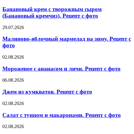
крем
зиму.
с
Банановый крем с творожным сыром
Рецепт
творожным
(Банановый кремчиз). Рецепт с фото
с
сыром
фото
(Банановый
Малиново-
29.07.2026
кремчиз).
яблочный
Рецепт
мармелад
Малиново-яблочный мармелад на зиму. Рецепт с
с
на
фото
фото
зиму.
Рецепт
Мороженое
02.08.2026
с
с
фото
ананасом
Мороженое с ананасом и личи. Рецепт с фото
и
личи.
Джем
06.08.2026
Рецепт
из
с
кумкватов.
Джем из кумкватов. Рецепт с фото
фото
Рецепт
с
Салат
02.08.2026
фото
с
тунцом
Салат с тунцом и макаронами. Рецепт с фото
и
макаронами.
Беломорская
02.08.2026
Рецепт
сельдь,