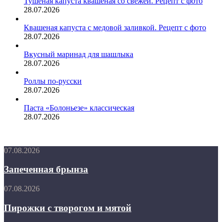
Тушёная капуста квашеная со свежей. Рецепт с фото
28.07.2026
Квашеная капуста с медовой заливкой. Рецепт с фото
28.07.2026
Вкусный маринад для шашлыка
28.07.2026
Роллы по-русски
28.07.2026
Паста «Болоньезе» классическая
28.07.2026
Запеченная
07.08.2026
брынза
Запеченная брынза
Пирожки
07.08.2026
с
творогом
Пирожки с творогом и мятой
и