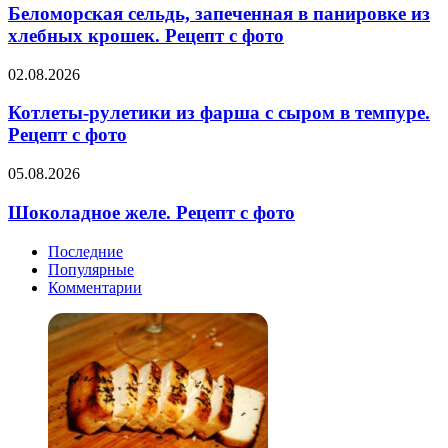
с
запеченная
Беломорская сельдь, запеченная в панировке из
фото
в
хлебных крошек. Рецепт с фото
панировке
из
Котлеты-
02.08.2026
хлебных
рулетики
крошек.
из
Котлеты-рулетики из фарша с сыром в темпуре.
Рецепт
фарша
Рецепт с фото
с
с
фото
сыром
Шоколадное
05.08.2026
в
желе.
темпуре.
Рецепт
Шоколадное желе. Рецепт с фото
Рецепт
с
с
фото
Последние
фото
Популярные
Комментарии