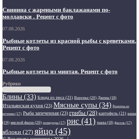
помидорами
с
.
жареными
Свинина с жареными баклажанами по-
Рецепт
баклажанами
молдавски . Рецепт с фото
с
по-
фото
молдавски
Рыбные
07.08.2026
.
котлеты
Рецепт
из
Рыбные котлеты из красной рыбы с креветками.
с
красной
Рецепт с фото
фото
рыбы
с
Рыбные
07.08.2026
креветками.
котлеты
Рецепт
из
Рыбные котлеты из минтая. Рецепт с фото
с
минтая.
фото
Рецепт
Рубрики
с
Рубрики
фото
Блины
(33)
Блюда из риса
(21)
Варенье
(20)
Джемы
(18)
Мясные супы
(34)
Итальянская кухня
(23)
Рецепты из
грибы
(28)
Рыба запеченная
(23)
картофель
(21)
каша
печенки
(17)
рис
(41)
мясной фарш
(20)
(19)
тыква
(18)
помидоры
(17)
фасоль
(17)
яйцо
(45)
яблоки
(27)
© Все права защищены 2026, |