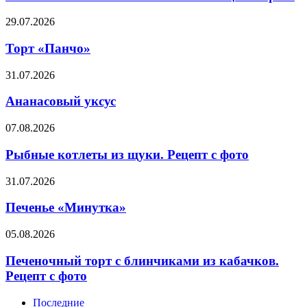
с
апельсином.
Торт
29.07.2026
Рецепт
«Панчо»
с
Торт «Панчо»
фото
Ананасовый
31.07.2026
уксус
Ананасовый уксус
Рыбные
07.08.2026
котлеты
из
Рыбные котлеты из щуки. Рецепт с фото
щуки.
Рецепт
Печенье
31.07.2026
с
«Минутка»
фото
Печенье «Минутка»
Печеночный
05.08.2026
торт
с
Печеночный торт с блинчиками из кабачков.
блинчиками
Рецепт с фото
из
кабачков.
Последние