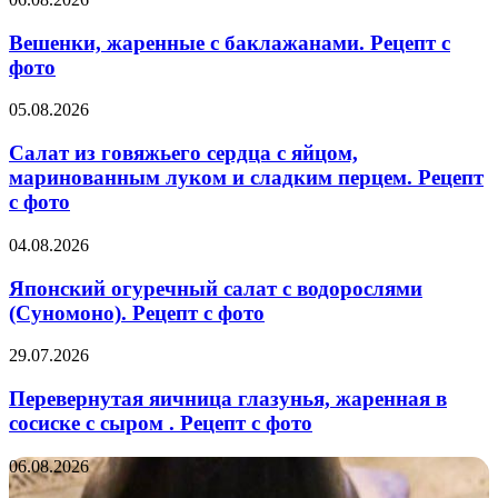
жаренные
с
Вешенки, жаренные с баклажанами. Рецепт с
баклажанами.
фото
Рецепт
с
Салат
05.08.2026
фото
из
говяжьего
Салат из говяжьего сердца с яйцом,
сердца
маринованным луком и сладким перцем. Рецепт
с
с фото
яйцом,
маринованным
Японский
04.08.2026
луком
огуречный
и
салат
Японский огуречный салат с водорослями
сладким
с
перцем.
(Суномоно). Рецепт с фото
водорослями
Рецепт
(Суномоно).
с
Перевернутая
29.07.2026
Рецепт
фото
яичница
с
глазунья,
Перевернутая яичница глазунья, жаренная в
фото
жаренная
сосиске с сыром . Рецепт с фото
в
сосиске
Кофе
06.08.2026
с
из
сыром