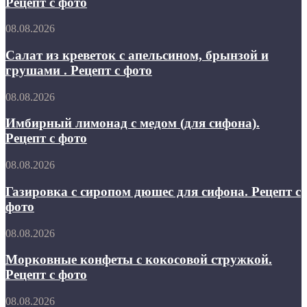
Рецепт с фото
фото
и
сыром.
Салат
08.08.2026
Рецепт
из
с
креветок
Салат из креветок с апельсином, брынзой и
фото
с
грушами . Рецепт с фото
апельсином,
брынзой
Имбирный
08.08.2026
и
лимонад
грушами
с
Имбирный лимонад с медом (для сифона).
.
медом
Рецепт с фото
Рецепт
(для
с
сифона).
фото
Газировка
08.08.2026
Рецепт
с
с
сиропом
Газировка с сиропом дюшес для сифона. Рецепт с
фото
дюшес
фото
для
сифона.
Морковные
08.08.2026
Рецепт
конфеты
с
с
Морковные конфеты с кокосовой стружкой.
фото
кокосовой
Рецепт с фото
стружкой.
Рецепт
Жевательный
08.08.2026
с