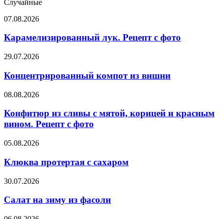
через
Случайные
электронную
Карамелизированный
07.08.2026
почту
лук.
Рецепт
Карамелизированный лук. Рецепт с фото
с
фото
Концентрированный
29.07.2026
компот
из
Концентрированный компот из вишни
вишни
Конфитюр
08.08.2026
из
сливы
Конфитюр из сливы с мятой, корицей и красным
с
вином. Рецепт с фото
мятой,
корицей
Клюква
05.08.2026
и
протертая
красным
с
Клюква протертая с сахаром
вином.
сахаром
Рецепт
Салат
30.07.2026
с
на
фото
зиму
Салат на зиму из фасоли
из
фасоли
Вешенки,
06.08.2026