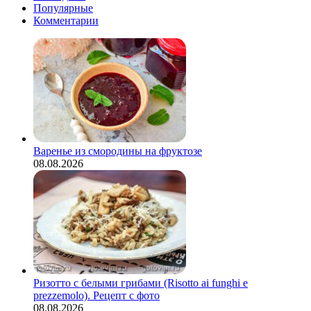
Рецепт
Популярные
с
Комментарии
фото
Варенье из смородины на фруктозе
08.08.2026
Ризотто с белыми грибами (Risotto ai funghi e
prezzemolo). Рецепт с фото
08.08.2026