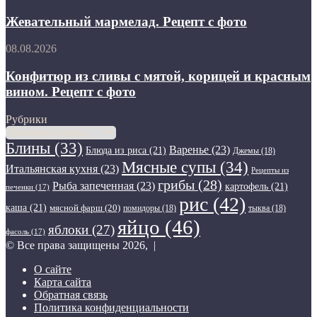
мармелад.
фото
Рецепт
Жевательный мармелад. Рецепт с фото
с
фото
Конфитюр
08.08.2026
из
сливы
Конфитюр из сливы с мятой, корицей и красным
с
вином. Рецепт с фото
мятой,
корицей
Рубрики
и
Рубрики
красным
Блины
(33)
Варенье
(23)
вином.
Блюда из риса
(21)
Джемы
(18)
Рецепт
Мясные супы
(34)
Итальянская кухня
(23)
Рецепты из
с
грибы
(28)
Рыба запеченная
(23)
картофель
(21)
фото
печенки
(17)
рис
(42)
каша
(21)
мясной фарш
(20)
помидоры
(18)
тыква
(18)
яйцо
(46)
яблоки
(27)
фасоль
(17)
© Все права защищены 2026, |
О сайте
Карта сайта
Обратная связь
Политика конфиденциальности