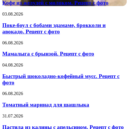
желудей
Кофе из желудей с молоком. Рецепт с фото
.
с
Рецепт
молоком.
Поке-
03.08.2026
с
Рецепт
боул
фото
с
с
Поке-боул с бобами эдамаме, брокколи и
фото
бобами
авокадо. Рецепт с фото
эдамаме,
брокколи
Мамалыга
06.08.2026
и
с
авокадо.
брынзой.
Мамалыга с брынзой. Рецепт с фото
Рецепт
Рецепт
с
с
Быстрый
04.08.2026
фото
фото
шоколадно-
кофейный
Быстрый шоколадно-кофейный мусс. Рецепт с
мусс.
фото
Рецепт
с
Томатный
06.08.2026
фото
маринад
для
Томатный маринад для шашлыка
шашлыка
Пастила
31.07.2026
из
калины
Пастила из калины с апельсином. Рецепт с фото