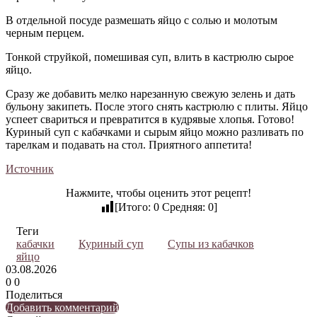
В отдельной посуде размешать яйцо с солью и молотым
черным перцем.
Тонкой струйкой, помешивая суп, влить в кастрюлю сырое
яйцо.
Сразу же добавить мелко нарезанную свежую зелень и дать
бульону закипеть. После этого снять кастрюлю с плиты. Яйцо
успеет свариться и превратится в кудрявые хлопья. Готово!
Куриный суп с кабачками и сырым яйцо можно разливать по
тарелкам и подавать на стол. Приятного аппетита!
Источник
Нажмите, чтобы оценить этот рецепт!
[Итого:
0
Средняя:
0
]
Теги
кабачки
Куриный суп
Супы из кабачков
яйцо
03.08.2026
0
0
Поделиться
Twitter
LinkedIn
Tumblr
Reddit
Вконтакте
Одноклассники
Skype
Messenger
Messenger
WhatsApp
Telegram
Viber
Line
Поделиться
Печатать
Добавить комментарий