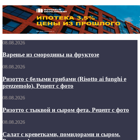
Варенье
08.08.2026
из
смородины
Варенье из смородины на фруктозе
на
фруктозе
Ризотто
08.08.2026
с
белыми
Ризотто с белыми грибами (Risotto ai funghi e
грибами
prezzemolo). Рецепт с фото
(Risotto
ai
Ризотто
08.08.2026
funghi
с
e
тыквой
Ризотто с тыквой и сыром фета. Рецепт с фото
prezzemolo).
и
Рецепт
сыром
Салат
08.08.2026
с
фета.
с
фото
Рецепт
креветками,
Салат с креветками, помидорами и сыром.
с
помидорами