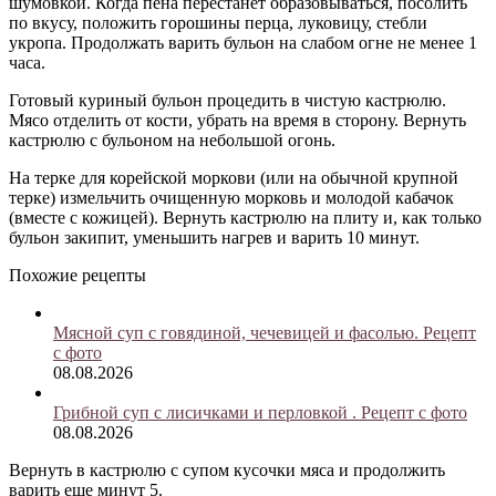
шумовкой. Когда пена перестанет образовываться, посолить
по вкусу, положить горошины перца, луковицу, стебли
укропа. Продолжать варить бульон на слабом огне не менее 1
часа.
Готовый куриный бульон процедить в чистую кастрюлю.
Мясо отделить от кости, убрать на время в сторону. Вернуть
кастрюлю с бульоном на небольшой огонь.
На терке для корейской моркови (или на обычной крупной
терке) измельчить очищенную морковь и молодой кабачок
(вместе с кожицей). Вернуть кастрюлю на плиту и, как только
бульон закипит, уменьшить нагрев и варить 10 минут.
Похожие рецепты
Мясной суп с говядиной, чечевицей и фасолью. Рецепт
с фото
08.08.2026
Грибной суп с лисичками и перловкой . Рецепт с фото
08.08.2026
Вернуть в кастрюлю с супом кусочки мяса и продолжить
варить еще минут 5.