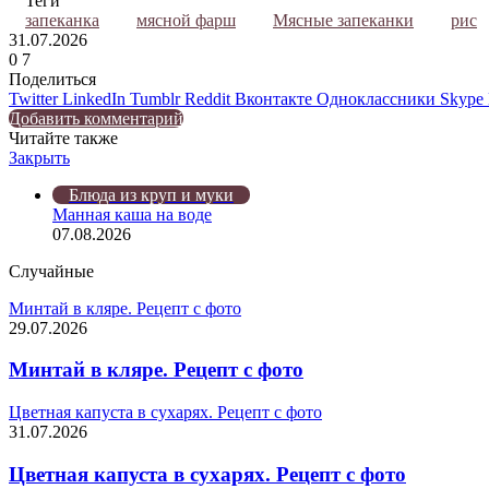
Теги
запеканка
мясной фарш
Мясные запеканки
рис
31.07.2026
0
7
Поделиться
Twitter
LinkedIn
Tumblr
Reddit
Вконтакте
Одноклассники
Skype
Добавить комментарий
Читайте также
Закрыть
Блюда из круп и муки
Манная каша на воде
07.08.2026
Случайные
Минтай в кляре. Рецепт с фото
29.07.2026
Минтай в кляре. Рецепт с фото
Цветная капуста в сухарях. Рецепт с фото
31.07.2026
Цветная капуста в сухарях. Рецепт с фото