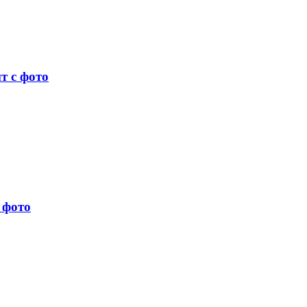
т с фото
 фото