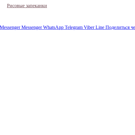
Рисовые запеканки
Messenger
Messenger
WhatsApp
Telegram
Viber
Line
Поделиться ч