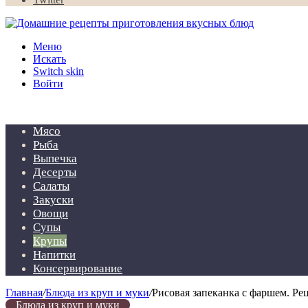
Меню
Искать
Switch skin
Войти
Мясо
Рыба
Выпечка
Десерты
Салаты
Закуски
Овощи
Супы
Крупы
Напитки
Консервирование
Главная
/
Блюда из круп и муки
/
Рисовая запеканка с фаршем. Рец
Блюда из круп и муки