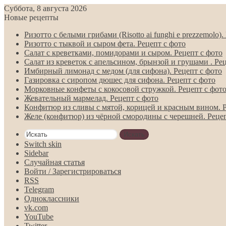
Суббота, 8 августа 2026
Новые рецепты
Ризотто с белыми грибами (Risotto ai funghi e prezzemolo).
Ризотто с тыквой и сыром фета. Рецепт с фото
Салат с креветками, помидорами и сыром. Рецепт с фото
Салат из креветок с апельсином, брынзой и грушами . Ре
Имбирный лимонад с медом (для сифона). Рецепт с фото
Газировка с сиропом дюшес для сифона. Рецепт с фото
Морковные конфеты с кокосовой стружкой. Рецепт с фот
Жевательный мармелад. Рецепт с фото
Конфитюр из сливы с мятой, корицей и красным вином. Р
Желе (конфитюр) из чёрной смородины с черешней. Рецеп
Искать
Switch skin
Sidebar
Случайная статья
Войти / Зарегистрироваться
RSS
Telegram
Одноклассники
vk.com
YouTube
Twitter