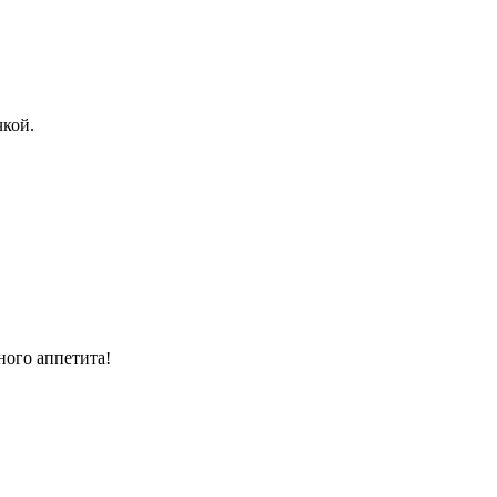
чкой.
ного аппетита!