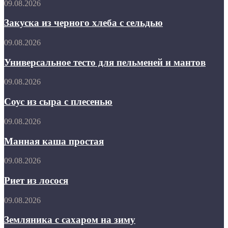
Закуска
09.08.2026
из
черного
Закуска из черного хлеба с сельдью
хлеба
с
Универсальное
09.08.2026
сельдью
тесто
для
Универсальное тесто для пельменей и мантов
пельменей
и
Соус
09.08.2026
мантов
из
сыра
Соус из сыра с плесенью
с
плесенью
Манная
09.08.2026
каша
простая
Манная каша простая
Риет
09.08.2026
из
лосося
Риет из лосося
Земляника
09.08.2026
с
сахаром
Земляника с сахаром на зиму
на