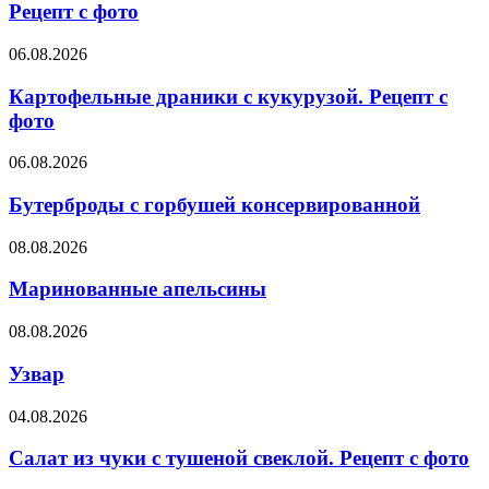
и
Рецепт с фото
зернистым
творогом.
Картофельные
06.08.2026
Рецепт
драники
с
с
Картофельные драники с кукурузой. Рецепт с
фото
кукурузой.
фото
Рецепт
с
Бутерброды
06.08.2026
фото
с
горбушей
Бутерброды с горбушей консервированной
консервированной
Маринованные
08.08.2026
апельсины
Маринованные апельсины
Узвар
08.08.2026
Узвар
Салат
04.08.2026
из
чуки
Салат из чуки с тушеной свеклой. Рецепт с фото
с