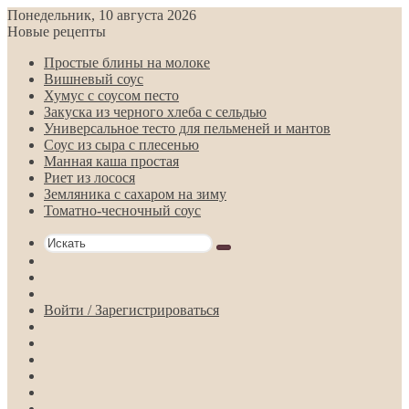
Понедельник, 10 августа 2026
Новые рецепты
Простые блины на молоке
Вишневый соус
Хумус с соусом песто
Закуска из черного хлеба с сельдью
Универсальное тесто для пельменей и мантов
Соус из сыра с плесенью
Манная каша простая
Риет из лосося
Земляника с сахаром на зиму
Томатно-чесночный соус
Искать
Switch
skin
Sidebar
Случайная
статья
Войти / Зарегистрироваться
RSS
Telegram
Одноклассники
vk.com
YouTube
Twitter