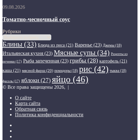
зиму
Томатно-
09.08.2026
чесночный
соус
Томатно-чесночный соус
Рубрики
Рубрики
Блины
(33)
Варенье
(23)
Блюда из риса
(21)
Джемы
(18)
Мясные супы
(34)
Итальянская кухня
(23)
Рецепты из
грибы
(28)
Рыба запеченная
(23)
картофель
(21)
печенки
(17)
рис
(42)
каша
(21)
мясной фарш
(20)
помидоры
(18)
тыква
(18)
яйцо
(46)
яблоки
(27)
фасоль
(17)
© Все права защищены 2026, |
О сайте
Карта сайта
Обратная связь
Политика конфиденциальности
Twitter
YouTube
vk.com