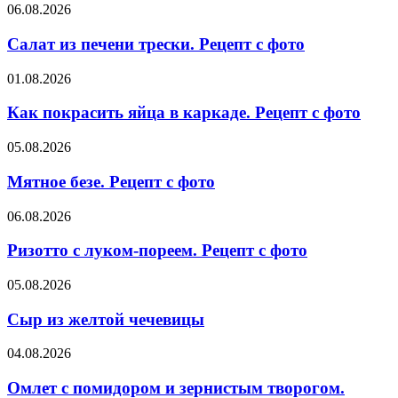
Рецепт
Салат
06.08.2026
с
из
фото
печени
Салат из печени трески. Рецепт с фото
трески.
Рецепт
Как
01.08.2026
с
покрасить
фото
яйца
Как покрасить яйца в каркаде. Рецепт с фото
в
каркаде.
Мятное
05.08.2026
Рецепт
безе.
с
Рецепт
Мятное безе. Рецепт с фото
фото
с
фото
Ризотто
06.08.2026
с
луком-
Ризотто с луком-пореем. Рецепт с фото
пореем.
Рецепт
Сыр
05.08.2026
с
из
фото
желтой
Сыр из желтой чечевицы
чечевицы
Омлет
04.08.2026
с
помидором
Омлет с помидором и зернистым творогом.