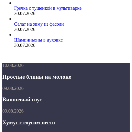
Гречка с тушенкой в мультиварке
30.07.2026
Салат на зиму из фасоли
30.07.2026
Шампиньоны в духовке
30.07.2026
Простые
10.08.2026
блины
на
Простые блины на молоке
молоке
Вишневый
09.08.2026
соус
Вишневый соус
Хумус
09.08.2026
с
соусом
Хумус с соусом песто
песто