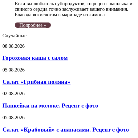
Если вы любитель субпродуктов, то рецепт шашлыка из
свиного сердца точно заслуживает вашего внимания.
Благодаря кислотам в маринаде из лимона…
Подробнее »
Случайные
Гороховая
08.08.2026
каша
с
Гороховая каша с салом
салом
Салат
05.08.2026
«Грибная
поляна»
Салат «Грибная поляна»
Панкейки
02.08.2026
на
молоке.
Панкейки на молоке. Рецепт с фото
Рецепт
с
Салат
05.08.2026
фото
«Крабовый»
с
Салат «Крабовый» с ананасами. Рецепт с фото
ананасами.