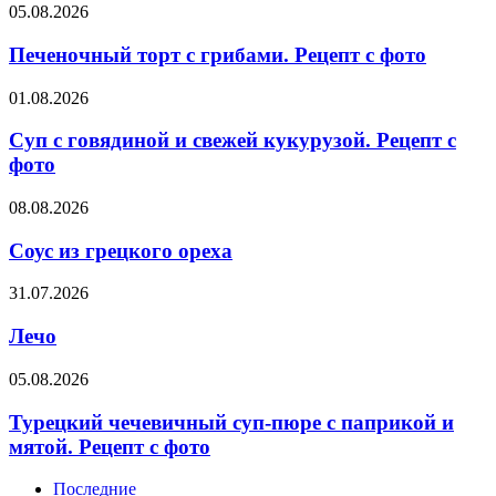
тушеной
Печеночный
05.08.2026
свеклой.
торт
Рецепт
с
Печеночный торт с грибами. Рецепт с фото
с
грибами.
фото
Рецепт
Суп
01.08.2026
с
с
фото
говядиной
Суп с говядиной и свежей кукурузой. Рецепт с
и
фото
свежей
кукурузой.
Соус
08.08.2026
Рецепт
из
с
грецкого
Соус из грецкого ореха
фото
ореха
Лечо
31.07.2026
Лечо
Турецкий
05.08.2026
чечевичный
суп-
Турецкий чечевичный суп-пюре с паприкой и
пюре
мятой. Рецепт с фото
с
паприкой
Последние