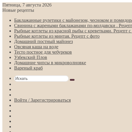
Пятница, 7 августа 2026
Новые рецепты
Баклажанные рулетики с майонезом, чесноком и помидора
Свинина с жареными баклажанами по-молдавски . Рецепт
Рыбные котлеты из красной рыбы с креветками. Рецепт с
Рыбные котлеты из минтая. Рецепт с фото
Домашний постный майонез
Овсяная каша на воде
Тесто постное для чебуреков
Узбекский Плов
Домашние чипсы в микроволновке
Вареный краб
Искать
Switch
skin
Sidebar
Случайная
статья
Войти / Зарегистрироваться
RSS
Telegram
Одноклассники
vk.com
YouTube
Twitter