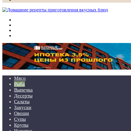
Меню
Искать
Switch
skin
Войти
Мясо
Рыба
Выпечка
Десерты
Салаты
Закуски
Овощи
Супы
Крупы
Напитки