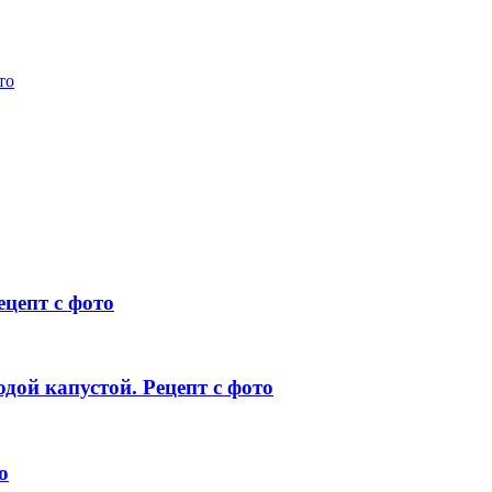
то
цепт с фото
дой капустой. Рецепт с фото
о