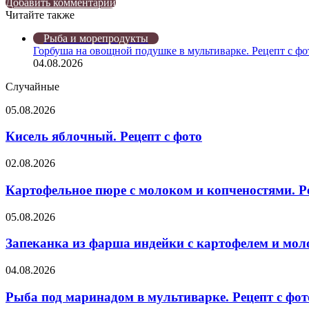
Twitter
LinkedIn
Tumblr
Reddit
Вконтакте
Одноклассники
Skype
Messenger
Messenger
WhatsApp
Telegram
Viber
Line
Поделиться
Печатать
Добавить комментарий
через
Читайте также
электронную
Закрыть
Рыба и морепродукты
почту
Горбуша на овощной подушке в мультиварке. Рецепт с фо
04.08.2026
Случайные
Кисель
05.08.2026
яблочный.
Рецепт
Кисель яблочный. Рецепт с фото
с
фото
Картофельное
02.08.2026
пюре
с
Картофельное пюре с молоком и копченостями. Ре
молоком
и
Запеканка
05.08.2026
копченостями.
из
Рецепт
фарша
Запеканка из фарша индейки с картофелем и моло
с
индейки
фото
с
Рыба
04.08.2026
картофелем
под
и
маринадом
Рыба под маринадом в мультиварке. Рецепт с фот
молодой
в