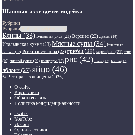
Шашлык из сердечек индейки
Рубрики
Рубрики
Блины
(33)
Варенье
(23)
Блюда из риса
(21)
Джемы
(18)
Мясные супы
(34)
Итальянская кухня
(23)
Рецепты из
грибы
(28)
Рыба запеченная
(23)
картофель
(21)
каша
печенки
(17)
рис
(42)
мясной фарш
(20)
(19)
помидоры
(18)
тыква
(17)
фасоль
(17)
яйцо
(46)
яблоки
(27)
© Все права защищены 2026, |
О сайте
Карта сайта
Обратная связь
Политика конфиденциальности
Twitter
YouTube
vk.com
Одноклассники