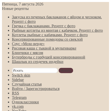
Пятница, 7 августа 2026
Новые рецепты
Закуска из печеных баклажанов с яйцом и чесноком.
Рецепт с фото
Гречка с баклажанами. Рецепт с фото
Рыбные котлеты из минтая с кабачком. Рецепт с фото
Котлеты рыбные с кабачками. Рецепт с фото
Консервированные помидоры со свеклой
Соус «Мохо верде»
Рисовая каша с тыквой в мультиварке
Блинчики с мясом
Бутерброды с горбушей консервированной
Шашлык из сердечек индейки
Искать
Switch skin
Sidebar
Случайная статья
Войти / Зарегистрироваться
RSS
Telegram
Одноклассники
vk.com
YouTube