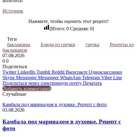
аппетита!
Источник
Нажмите, чтобы оценить этот рецепт!
[Итого:
0
Средняя:
0
]
Теги
баклажаны
Блюда из гречки
гречка
Рецепты из
баклажанов
07.08.2026
0
0
Поделиться
Twitter
LinkedIn
Tumblr
Reddit
Вконтакте
Одноклассники
Skype
Messenger
Messenger
WhatsApp
Telegram
Viber
Line
Поделиться через электронную почту
Печатать
Добавить комментарий
Случайные
Камбала под маринадом в духовке. Рецепт с фото
03.08.2026
Камбала под маринадом в духовке. Рецепт с
фото