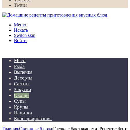
Twitter
Меню
Искать
Switch skin
Войти
Мясо
Рыба
Выпечка
Десерты
Салаты
Закуски
Овощи
Супы
Крупы
Напитки
Консервирование
Главная
/
Овощные блюда
/
Гречка с баклажанами. Рецепт с фото